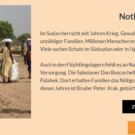
Not
Im Sudan herrscht seit Jahren Krieg. Gew
unzähliger Familien. Millionen Menschen mu
Viele suchen Schutz im Südsudan oder in Ug
Auch in den Flüchtlingslagern fehlt es an
Versorgung. Die Salesianer Don Boscos hel
Palabek. Dort erhalten Familien das Nötigs
dieses Jahres ist Bruder Peter Jirak, gebür
Z