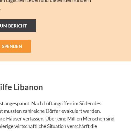
um täglichen Leben und bieten den Kindern
.
ZUM BERICHT
SPENDEN
ilfe Libanon
rst angespannt. Nach Luftangriffen im Süden des
ut mussten zahlreiche Dörfer evakuiert werden.
hre Häuser verlassen. Über eine Million Menschen sind
ierige wirtschaftliche Situation verschärft die