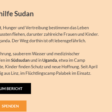
hilfe Sudan
alt, Hunger und Vertreibung bestimmen das Leben
ssten fliehen, darunter zahlreiche Frauen und Kinder.
anda. Der Weg dorthin ist oft lebensgefährlich.
 Nahrung, sauberem Wasser und medizinischer
fen im
Südsudan
und in
Uganda
, etwa im Camp
te, Kinder finden Schutz und neue Hoffnung. Seit April
tig aus Linz, im Flüchtlingscamp Palabek im Einsatz.
UM BERICHT
SPENDEN