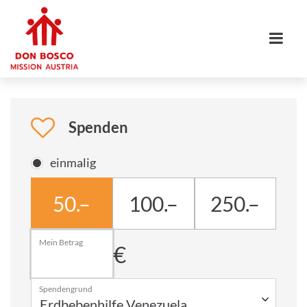
Spenden
einmalig
50.–
100.–
250.–
Mein Betrag
€
Spendengrund